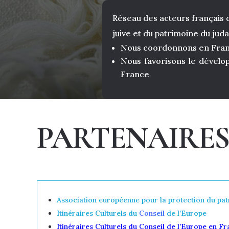
Réseau des acteurs français d
juive et du patrimoine du jud
Nous coordonnons en Fr
Nous favorisons le dével
France
PARTENAIRES 
Association européenne pour la protection du patr
Itinéraires Culturels du
Conseil
de l’Europe
Itinéraires Culturels du Conseil de l’Europe en F