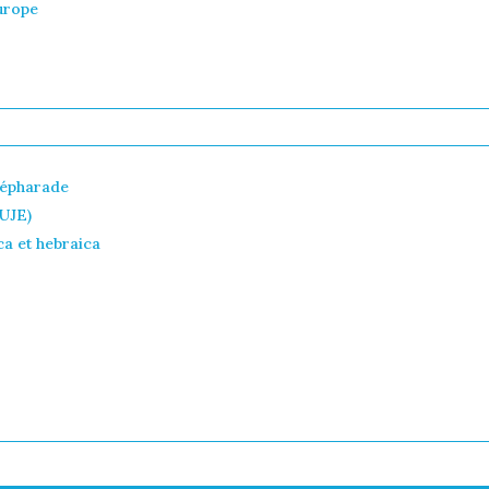
Europe
Sépharade
CUJE)
ca et hebraica