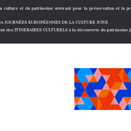
a culture et du patrimoine œuvrant pour la préservation et la pr
 les JOURNÉES EUROPÉENNES DE LA CULTURE JUIVE
ent des ITINERAIRES CULTURELS à la découverte du patrimoine ju