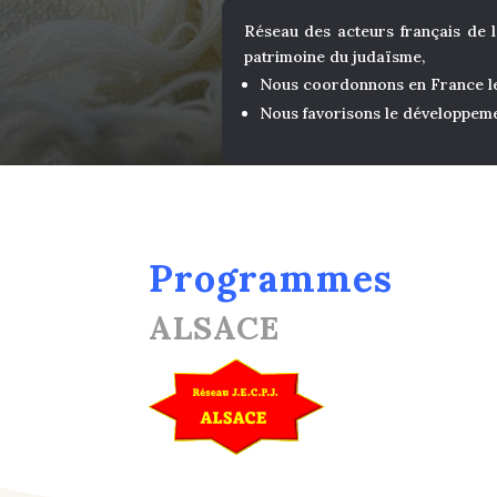
Réseau des acteurs français de l
patrimoine du judaïsme,
Nous coordonnons en France
Nous favorisons le développem
Programmes
ALSACE