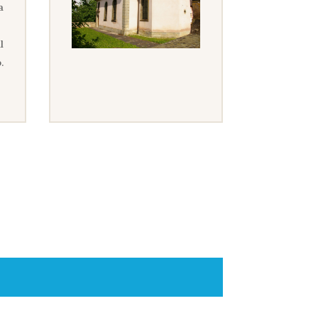
a
l
.